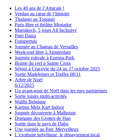
Les 40 ans de l’Amicale !
Verdun au cœur de l’histoire
Thalasso au Touquet
Paris libre et théâtre Mogador
Marrakech, 5 jours All Inclusive
Pairi Daiza
Fraispertuis
Journée au Chateau de Versailles
Week-end libre à Amsterdam
Journée estivale à Europa-Park
Brame du cerf à Sainte Croix
Séjour à Cracovie du 24 au 27 octobre 2025
Sortie Madeleines et Truffes 08/11
Arbre de Noël
6/12/2025
Un avant-gout de Noël dans les rues parisiennes
Sortie loisirs multi-activités
Walibi Belgique
Karting Metz Kart Indoor
Journée découverte à Mulhouse
Domaine des Grottes de Han
Sortie dans le pays de Dabo
Une journée au Parc Merveilleux
L’exotisme helvétique, le dépaysement local