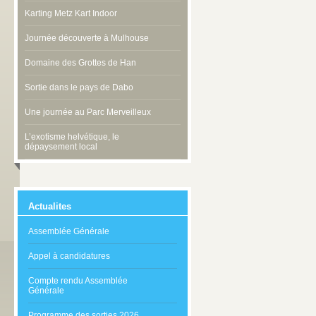
Karting Metz Kart Indoor
Journée découverte à Mulhouse
Domaine des Grottes de Han
Sortie dans le pays de Dabo
Une journée au Parc Merveilleux
L’exotisme helvétique, le
dépaysement local
Actualites
Assemblée Générale
Appel à candidatures
Compte rendu Assemblée
Générale
Programme des sorties 2026