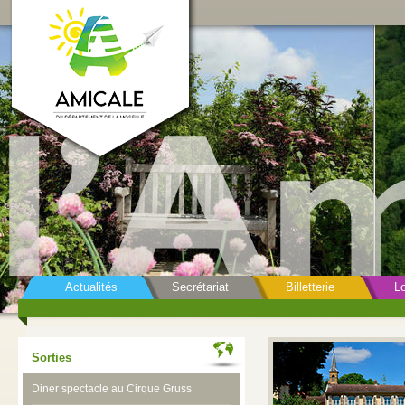
Actualités
Secrétariat
Billetterie
Lo
Sorties
Diner spectacle au Cirque Gruss