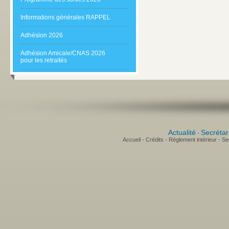
Informations générales RAPPEL
Adhésion 2026
Adhésion Amicale/CNAS 2026
pour les retraités
Actualité
Secrétar
-
Accueil
-
Crédits
-
Règlement intérieur
-
Sec