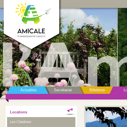
Actualités
Secrétariat
Billetterie
Lo
Locations
Les Citadines